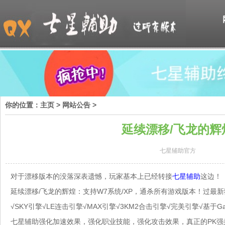
你的位置：
主页
>
网站公告
>
延续漂移/飞龙的辉
七星辅助官方
对于漂移版本的没落深表遗憾，玩家基本上已经转接
七星辅助
这边！
延续漂移/飞龙的辉煌：支持W7系统/XP，通杀所有游戏版本！过最新
√SKY引擎√LE连击引擎√MAX引擎√3KM2合击引擎√完美引擎√基于G
七星辅助强化加速效果，强化职业技能，强化攻击效果，真正的PK强